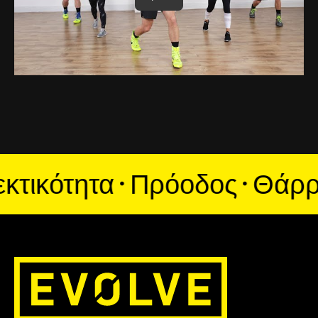
κότητα · Πρόοδος · Θάρρος ·