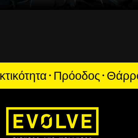
κότητα · Πρόοδος · Θάρρος ·