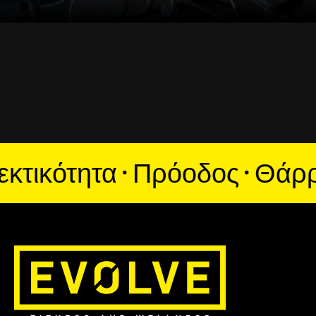
ικότητα · Πρόοδος · Θάρρος 